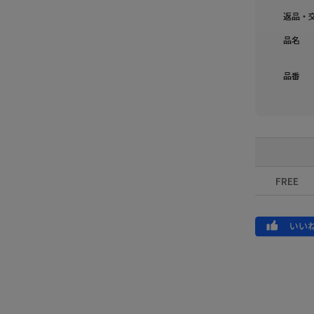
返品・
品名
品番
FREE