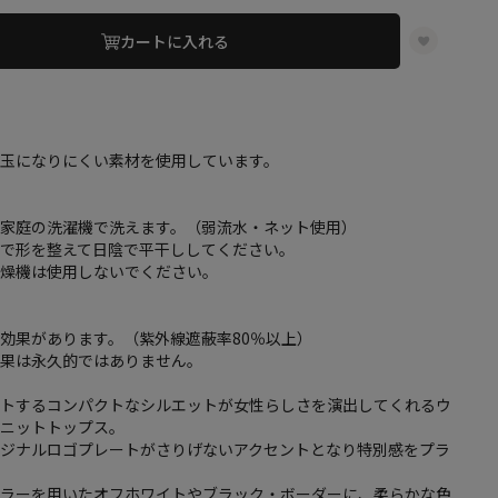
カートに入れる
グ
毛玉になりにくい素材を使用しています。
ご家庭の洗濯機で洗えます。（弱流水・ネット使用）
間で形を整えて日陰で平干ししてください。
乾燥機は使用しないでください。
効果があります。（紫外線遮蔽率80％以上）
効果は永久的ではありません。
ットするコンパクトなシルエットが女性らしさを演出してくれるウ
ルニットトップス。
リジナルロゴプレートがさりげないアクセントとなり特別感をプラ
カラーを用いたオフホワイトやブラック・ボーダーに、柔らかな色