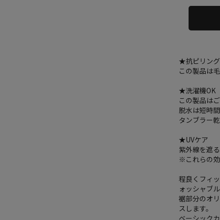
★抗ピリン
この製品は
★洗濯機OK
この製品は
脱水は短時
タンブラー
★UVケア
紫外線を遮る
※これらの
程良くフィ
ォッシャブ
裾部分のオ
スします。
ベーシック