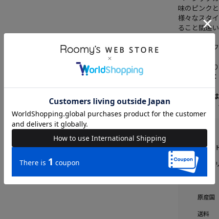
味のピンク
様々なスタイ
ること間違い
透け感：オ
裏地：なし
伸縮性：あ
生地の厚さ
※商品画像
いますので
ブラン
カテゴ
素材
原産国
送料