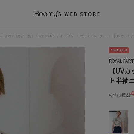
AL PARTY（商品一覧)
WOMENS
トップス
ニット/セーター
【UVカット
TIME SALE
ROYAL PART
【UVカ
ト半袖
(税込)
4,290円