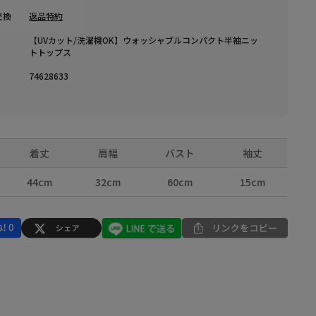
交換
返品特約
【UVカット/洗濯機OK】ウォッシャブルコンパクト半袖ニッ
トトップス
74628633
着丈
肩幅
バスト
袖丈
44cm
32cm
60cm
15cm