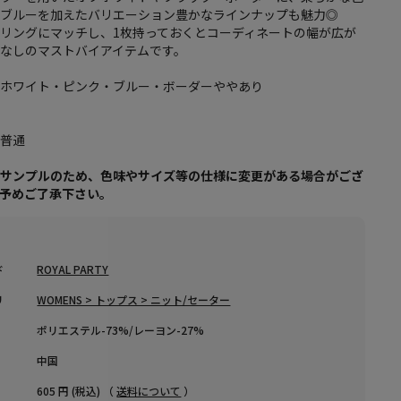
とブルーを加えたバリエーション豊かなラインナップも魅力◎
リングにマッチし、1枚持っておくとコーディネートの幅が広が
なしのマストバイアイテムです。
フホワイト・ピンク・ブルー・ボーダーややあり
り
：普通
はサンプルのため、色味やサイズ等の仕様に変更がある場合がござ
、予めご了承下さい。
ド
ROYAL PARTY
リ
WOMENS > トップス > ニット/セーター
ポリエステル-73%/レーヨン-27%
中国
605 円 (税込) （
送料について
）