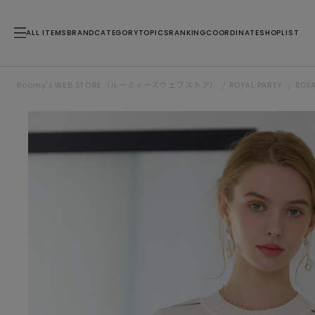
ALL ITEMS
BRAND
CATEGORY
TOPICS
RANKING
COORDINATE
SHOPLIST
Roomy’s WEB STORE（ルーミィーズウェブストア）
ROYAL PARTY
ROY