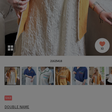
10
21625418
SALE
DOUBLE NAME