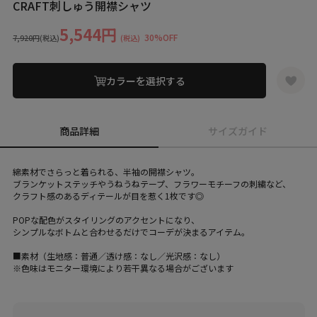
CRAFT刺しゅう開襟シャツ
5,544円
30%OFF
7,920円
(税込)
(税込)
カラーを選択する
商品詳細
サイズガイド
綿素材でさらっと着られる、半袖の開襟シャツ。
ブランケットステッチやうねうねテープ、フラワーモチーフの刺繍など、
クラフト感のあるディテールが目を惹く1枚です◎
POPな配色がスタイリングのアクセントになり、
シンプルなボトムと合わせるだけでコーデが決まるアイテム。
■素材（生地感：普通／透け感：なし／光沢感：なし）
※色味はモニター環境により若干異なる場合がございます