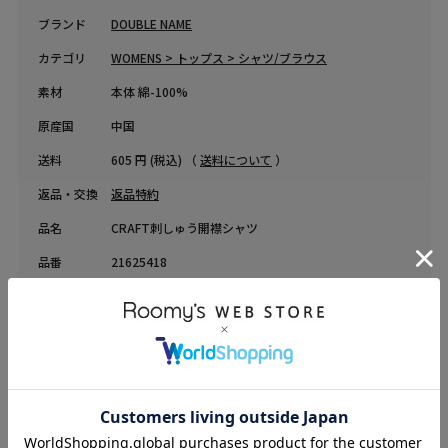
ブランド
DOUBLE NAME
カテゴリ
WOMENS > トップス > シャツ/ブラウス
素材
本体 綿-100%
原産国
中国
送料
605 円 (税込) （
送料について
）
返品・交換
返品特約
品名
CRAFT刺しゅう開襟シャツ
品番
21625418
COORDINATE
Instagram Post