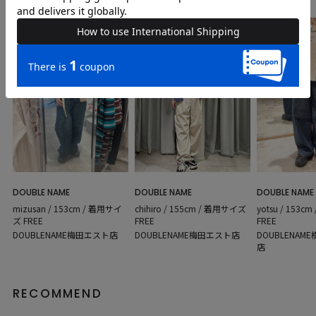
DOUBLE NAME
DOUBLE NAME
DOUBLE NAME
mizusan / 153cm / 着用サイ
chihiro / 155cm / 着用サイズ
yotsu / 153
ズ FREE
FREE
FREE
DOUBLENAME梅田エスト店
DOUBLENAME梅田エスト店
DOUBLENA
店
RECOMMEND