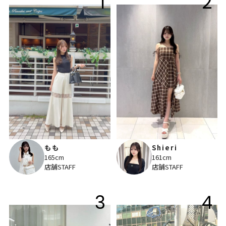
1
2
もも
Shieri
165cm
161cm
店舗STAFF
店舗STAFF
3
4