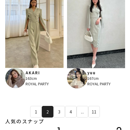
AKARI
yuu
163cm
167cm
ROYAL PARTY
ROYAL PARTY
1
2
3
4
...
11
人気のスナップ