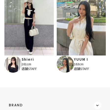
Shieri
YUUM I
161cm
163cm
店舗STAFF
店舗STAFF
BRAND