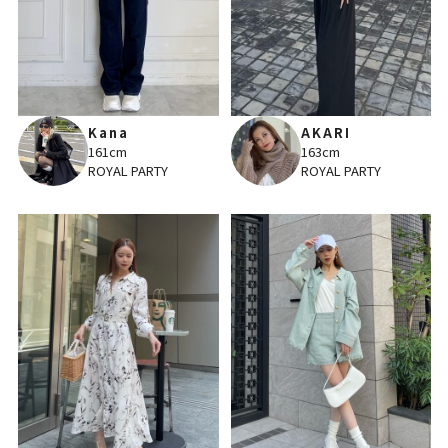
Kana
AKARI
161cm
163cm
ROYAL PARTY
ROYAL PARTY